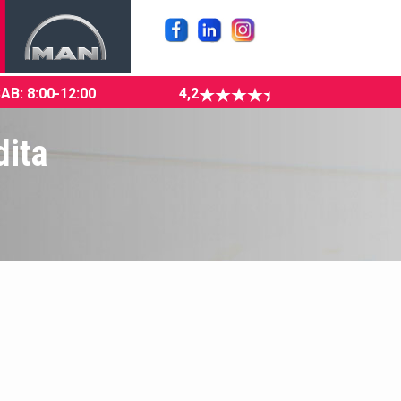
SAB: 8:00-12:00
4,2
dita