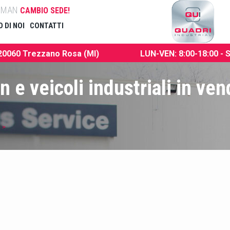
ta MAN
CAMBIO SEDE!
 DI NOI
CONTATTI
 20060 Trezzano Rosa (MI)
LUN-VEN: 8:00-18:00 - 
e veicoli industriali in ven