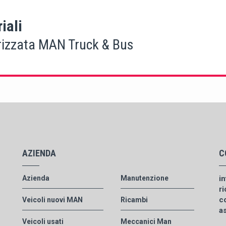
iali
rizzata MAN Truck & Bus
AZIENDA
C
Azienda
Manutenzione
i
r
c
Veicoli nuovi MAN
Ricambi
a
Veicoli usati
Meccanici Man