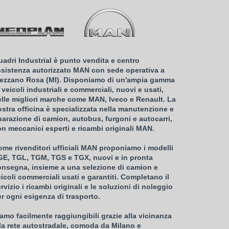
adri Industrial è punto vendita e centro
ssistenza autorizzato MAN con sede operativa a
rezzano Rosa (MI). Disponiamo di un'ampia gamma
 veicoli industriali e commerciali, nuovi e usati,
elle migliori marche come MAN, Iveco e Renault. La
stra officina è specializzata nella manutenzione e
parazione di camion, autobus, furgoni e autocarri,
n meccanici esperti e ricambi originali MAN.
me rivenditori ufficiali MAN proponiamo i modelli
GE, TGL, TGM, TGS e TGX, nuovi e in pronta
onsegna, insieme a una selezione di camion e
icoli commerciali usati e garantiti. Completano il
rvizio i ricambi originali e le soluzioni di noleggio
r ogni esigenza di trasporto.
amo facilmente raggiungibili grazie alla vicinanza
la rete autostradale, comoda da Milano e