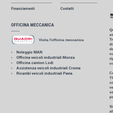
Finanziamenti
Contatti
OFFICINA MECCANICA
Qu
a
T
Visita l'officina meccanica
di
d
Noleggio MAN
no
Officina veicoli industriali Monza
ri
Officina camion Lodi
co
Assistenza veicoli industriali Crema
Co
Ricambi veicoli industriali Pavia
T
c
ve
se
pe
Si
al