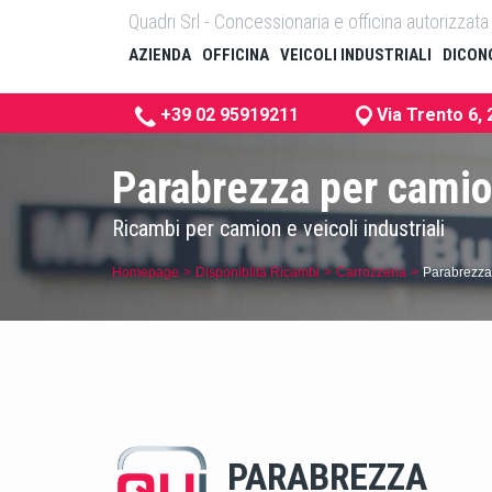
Quadri Srl - Concessionaria e officina autorizza
AZIENDA
OFFICINA
VEICOLI INDUSTRIALI
DICONO
+39 02 95919211
Via Trento 6,
Parabrezza per camion 
Ricambi per camion e veicoli industriali
Homepage
Disponiblitá Ricambi
Carrozzeria
Parabrezza
PARABREZZA