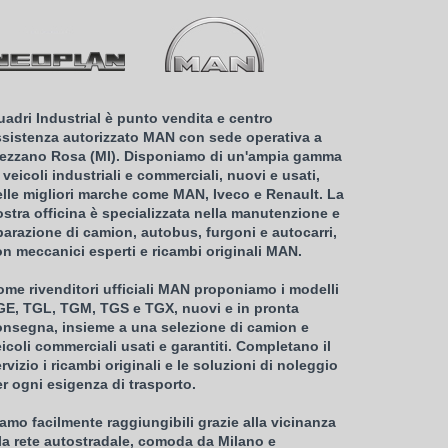
adri Industrial è punto vendita e centro
ssistenza autorizzato MAN con sede operativa a
rezzano Rosa (MI). Disponiamo di un'ampia gamma
 veicoli industriali e commerciali, nuovi e usati,
elle migliori marche come MAN, Iveco e Renault. La
stra officina è specializzata nella manutenzione e
parazione di camion, autobus, furgoni e autocarri,
n meccanici esperti e ricambi originali MAN.
me rivenditori ufficiali MAN proponiamo i modelli
GE, TGL, TGM, TGS e TGX, nuovi e in pronta
onsegna, insieme a una selezione di camion e
icoli commerciali usati e garantiti. Completano il
rvizio i ricambi originali e le soluzioni di noleggio
r ogni esigenza di trasporto.
amo facilmente raggiungibili grazie alla vicinanza
la rete autostradale, comoda da Milano e