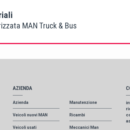
iali
rizzata MAN Truck & Bus
AZIENDA
C
Azienda
Manutenzione
i
r
c
Veicoli nuovi MAN
Ricambi
a
Veicoli usati
Meccanici Man