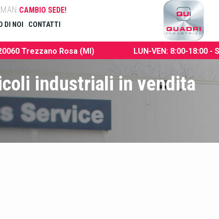
ta MAN
CAMBIO SEDE!
 DI NOI
CONTATTI
 20060 Trezzano Rosa (MI)
LUN-VEN: 8:00-18:00 - 
coli industriali in vendita