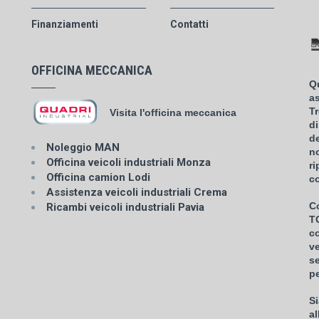
Finanziamenti
Contatti
OFFICINA MECCANICA
Qu
a
T
Visita l'officina meccanica
di
d
Noleggio MAN
no
Officina veicoli industriali Monza
ri
Officina camion Lodi
co
Assistenza veicoli industriali Crema
Co
Ricambi veicoli industriali Pavia
T
c
ve
se
pe
Si
al