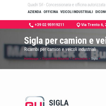
Quadri Srl - Concessionaria e officina autorizza
AZIENDA
OFFICINA
VEICOLI INDUSTRIALI
DICONO
+39 02 95919211
Via Trento 6,
Sigla per camion e vei
Ricambi per camion e veicoli industriali
Homepage
Disponiblitá Ricambi
Carrozzeria
Sigla
SIGLA